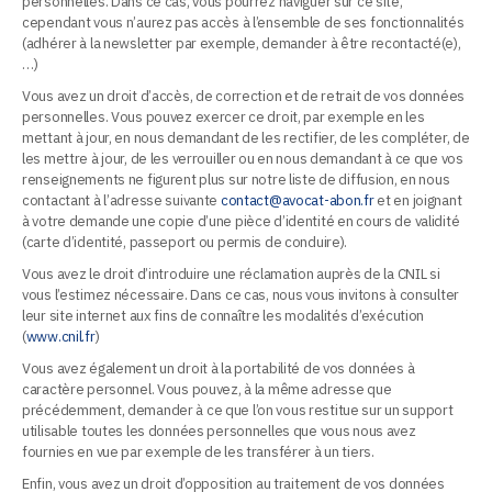
personnelles. Dans ce cas, vous pourrez naviguer sur ce site,
cependant vous n’aurez pas accès à l’ensemble de ses fonctionnalités
(adhérer à la newsletter par exemple, demander à être recontacté(e),
…)
Vous avez un droit d’accès, de correction et de retrait de vos données
personnelles. Vous pouvez exercer ce droit, par exemple en les
mettant à jour, en nous demandant de les rectifier, de les compléter, de
les mettre à jour, de les verrouiller ou en nous demandant à ce que vos
renseignements ne figurent plus sur notre liste de diffusion, en nous
contactant à l’adresse suivante
contact@avocat-abon.fr
et en joignant
à votre demande une copie d’une pièce d’identité en cours de validité
(carte d’identité, passeport ou permis de conduire).
Vous avez le droit d’introduire une réclamation auprès de la CNIL si
vous l’estimez nécessaire. Dans ce cas, nous vous invitons à consulter
leur site internet aux fins de connaître les modalités d’exécution
(
www.cnil.fr
)
Vous avez également un droit à la portabilité de vos données à
caractère personnel. Vous pouvez, à la même adresse que
précédemment, demander à ce que l’on vous restitue sur un support
utilisable toutes les données personnelles que vous nous avez
fournies en vue par exemple de les transférer à un tiers.
Enfin, vous avez un droit d’opposition au traitement de vos données