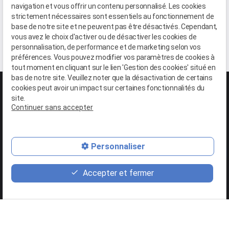
Contentieux fiscal
navigation et vous offrir un contenu personnalisé. Les cookies
strictement nécessaires sont essentiels au fonctionnement de
base de notre site et ne peuvent pas être désactivés. Cependant,
Fiscalité agricole
vous avez le choix d'activer ou de désactiver les cookies de
personnalisation, de performance et de marketing selon vos
préférences. Vous pouvez modifier vos paramètres de cookies à
tout moment en cliquant sur le lien 'Gestion des cookies' situé en
bas de notre site. Veuillez noter que la désactivation de certains
cookies peut avoir un impact sur certaines fonctionnalités du
site.
Continuer sans accepter
phone
Personnaliser
mail
Accepter et fermer
01 88 24 26 19
XAVIER ABON - 151 boulevard du Montparnasse - 75006 PARIS