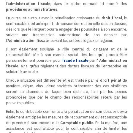
l'
administration fiscale
, dans le cadre normatif et normé des
procédures administratives
.
En outre, et surtout avec la pénalisation croissante du
droit fiscal
, le
contribuable doit anticiper la dimension correctionnelle de son dossier,
dès lors que le Parquet pourra engager des poursuites à son encontre,
suivant une transmission automatique de son dossier par
l'
Administration fiscale
, suivant les critères légaux en vigueur.
Il est également souligné le rôle central du dirigeant et de la
responsabilité liée à son mandat social, dès lors qu'il pourra être
personnellement poursuivi pour
fraude fiscale
par l'
Administration
fiscale
, ainsi qu'au réglement des dettes fiscales de l'entreprise en
solidarité avec elle.
Chaque situation est différente et est traitée par le
droit pénal
de
manière unique. Ainsi, deux sociétés présentant des cas similaires
seront sanctionnées de façon bien distincte, tant par les peines
prononcées que par le champ des responsabilités retenu par les
pouvoirs publics.
Enfin, le contribuable confronté à la pénalisation de son dossier devra
également anticipée les mesures de recouvrement qu'est susceptible
de prendre à son encontre le
Comptable public
. En la matière, une
assistance est souhaitable pour le contribuable afin de limiter les